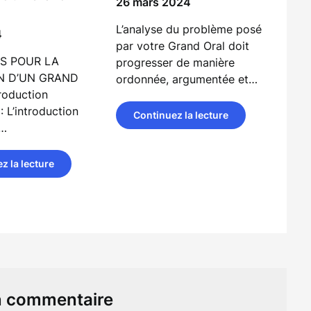
26 mars 2024
L’analyse du problème posé
4
par votre Grand Oral doit
LS POUR LA
progresser de manière
N D’UN GRAND
ordonnée, argumentée et…
roduction
: L’introduction
Continuez la lecture
d…
z la lecture
n commentaire