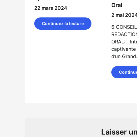
Oral
22 mars 2024
2 mai 202
Continuez la lecture
6 CONSEI
REDACTIO
ORAL: Int
captivante 
d’un Gran
Continue
Laisser u