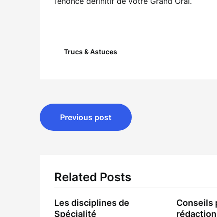
l’énoncé définitif de votre Grand Oral.
Trucs & Astuces
Navigation
Previous post
de
l’article
Related Posts
Les disciplines de
Conseils 
Spécialité
rédaction